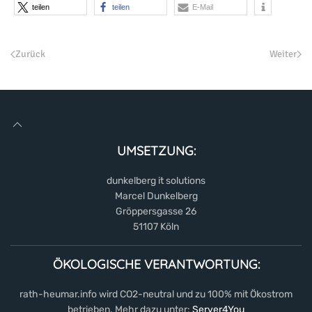
teilen
teilen
E-Mail
Zurück
Weiter
UMSETZUNG:
dunkelberg it solutions
Marcel Dunkelberg
Gröppersgasse 26
51107 Köln
ÖKOLOGISCHE VERANTWORTUNG:
rath-heumar.info wird CO2-neutral und zu 100% mit Ökostrom
betrieben. Mehr dazu unter:
Server4You