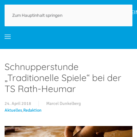
HOME
AKTUELLES
ORTSGESCHICHTE(N)
LEBEN
GEWERBE
Zum Hauptinhalt springen
Schnupperstunde
„Traditionelle Spiele“ bei der
TS Rath-Heumar
24. April 2018
Marcel Dunkelberg
Aktuelles
,
Redaktion