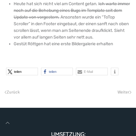
Heute hat sich nicht viel am Content getan.
Ich warte immer
noch auf die Behebung eines Bugs im Template seit dem
Update von vorgestern.
Ansonsten wurde ein “ToTop
Scroller” in den Footer eingebaut, der einen sanft nach oben
scrollen lässt, wenn man am Seitenende draufklickt. Sieht
vor allem auf langen Seiten sehr nett aus.
Gestüt Röttgen hat eine erste Bildergalerie erhalten
teilen
teilen
E-Mail
Zurück
Weiter
UMSETZUNG: