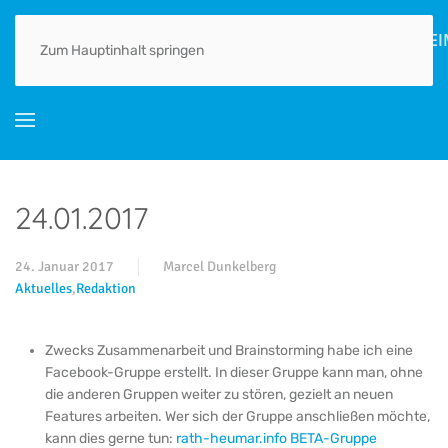
HOME
AKTUELLES
ORTSGESCHICHTE(N)
LEBEN
GEWERBE
Zum Hauptinhalt springen
24.01.2017
24. Januar 2017
Marcel Dunkelberg
Aktuelles
,
Redaktion
Zwecks Zusammenarbeit und Brainstorming habe ich eine
Facebook-Gruppe erstellt. In dieser Gruppe kann man, ohne
die anderen Gruppen weiter zu stören, gezielt an neuen
Features arbeiten. Wer sich der Gruppe anschließen möchte,
kann dies gerne tun:
rath-heumar.info BETA-Gruppe