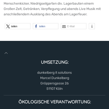
Johannes
Menschenkicker, Niedrigseilgarten div. Lagerbauten einem
Bosco
Großen Zelt, Getränken, Verpflegung und abends Live Musik mit
gegründet
anschließendem Ausklang des Abends am Lagerfeuer.
1947
teilen
teilen
E-Mail
UMSETZUNG:
dunkelberg it solutions
Marcel Dunkelberg
Gröppersgasse 26
51107 Köln
ÖKOLOGISCHE VERANTWORTUNG: