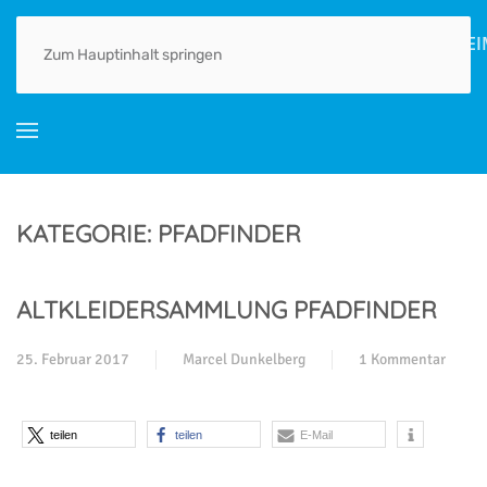
HOME
AKTUELLES
ORTSGESCHICHTE(N)
LEBEN
GEWERBE
Zum Hauptinhalt springen
KATEGORIE:
PFADFINDER
ALTKLEIDERSAMMLUNG PFADFINDER
25. Februar 2017
Marcel Dunkelberg
1 Kommentar
zu
Altkleidersammlun
Pfadfinder
teilen
teilen
E-Mail