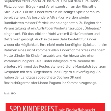
September 2018 von 14.30 bis 17.30 Uhr auf dem Kurt-Henn-
Platz vor dem Bürger- und Vereinszentrum an der Rösrather
Straße 603. Für die Kinder wird ein vielseitiger Spieleparcours
bereit stehen. Als besondere Attraktion werden wieder
Rundfahrten mit der Pferdekutsche angeboten. Zu Beginn der
Veranstaltung ist ein Auftritt der Kindertanzgruppe „Ühlepänz“
eingeplant. Für das leibliche Wohl wird mit Grillwürstchen und
Getränken gesorgt. Auch in diesem Jahr besteht für Kinder
wieder die Möglichkeit, ihre nicht mehr benötigten Spielsachen im
Rahmen eines nicht kommerziellen Kinderflohmarktes unter dem
Motto „Kinder für Kinder“ anzubieten. Nur hierzu wird eine
Voranmeldung per E-Mail unter
info@spd-rath-heumar.de
erbeten. Während des Festes stehen örtliche Mandatsträger zum
Gespräch mit den Bürgerinnen und Bürgern zur Verfügung. So
haben der Landtagsabgeordnete Jochen Ott und
Bezirksbürgermeister Marco Pagano ihr Kommen zugesagt.
Text: SPD