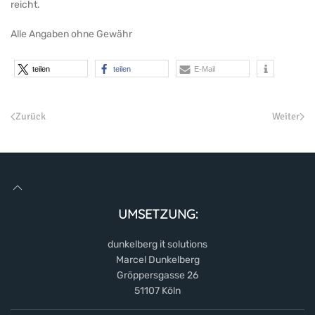
reicht.
Alle Angaben ohne Gewähr
teilen
teilen
E-Mail
Zurück
Weiter
UMSETZUNG:
dunkelberg it solutions
Marcel Dunkelberg
Gröppersgasse 26
51107 Köln