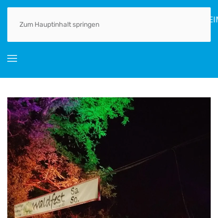
HOME
AKTUELLES
ORTSGESCHICHTE(N)
LEBEN
GEWERBE
Zum Hauptinhalt springen