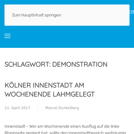
HOME
AKTUELLES
ORTSGESCHICHTE(N)
LEBEN
GEWERBE
Zum Hauptinhalt springen
SCHLAGWORT:
DEMONSTRATION
KÖLNER INNENSTADT AM
WOCHENENDE LAHMGELEGT
21. April 2017
Marcel Dunkelberg
Innenstadt – Wer am Wochenende einen Ausflug auf die linke
Rheinseite geplant hat, sollte den Innenstadtbereich weiträumig